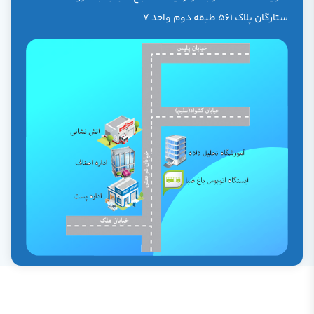
ستارگان پلاک 561 طبقه دوم واحد 7