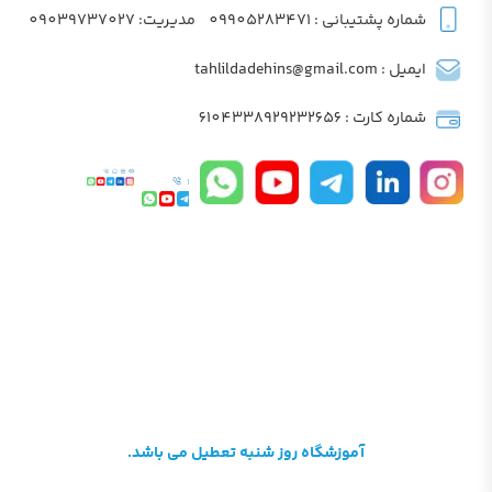
شماره پشتیبانی : 09905283471
مدیریت: 09039737027
ایمیل : tahlildadehins@gmail.com
شماره کارت : 6104338929232656
آموزشگاه روز شنبه تعطیل می باشد.