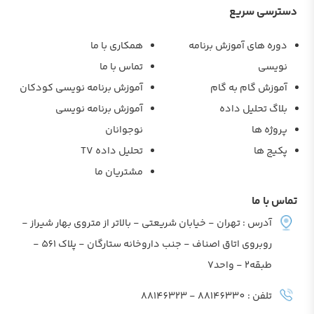
دسترسی سریع
دوره های آموزش برنامه
همکاری با ما
نویسی
تماس با ما
آموزش گام به گام
آموزش برنامه نویسی کودکان
بلاگ تحلیل داده
آموزش برنامه نویسی
پروژه ها
نوجوانان
پکیج ها
تحلیل داده TV
مشتریان ما
تماس با ما
آدرس : تهران - خیابان شریعتی - بالاتر از متروی بهار شیراز -
روبروی اتاق اصناف - جنب داروخانه ستارگان - پلاک 561 -
طبقه2 - واحد7
تلفن : 88146330 - 88146323