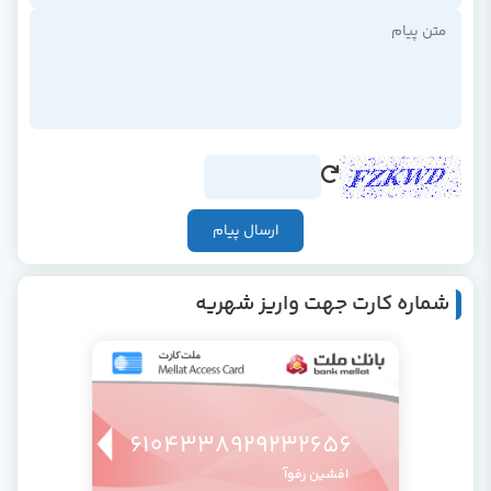
ارسال پیام
شماره کارت جهت واریز شهریه
6104338929232656
افشین رفوآ