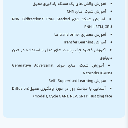
می‌فهمی، می‌ری سراغ CNN، LSTM، Transformer و حتی
آموزش چالش های یک مسئله یادگیری عمیق
GAN. نه صرفاً اجرا — بلکه درک، پیاده‌سازی، و تحلیل
آموزش شبکه های CNN
نتیجه‌ها.
آموزش شبکه های RNN, Bidirectional RNN, Stacked
✅ توی مسیر، کم‌کم مفهوم‌های پراکنده تو ذهنت سر و
RNN, LSTM, GRU‌
شکل پیدا می‌کنن:
آموزش معماری transformer ها
می‌فهمی فرق بین هوش مصنوعی و یادگیری ماشین چیه،
آموزش Transfer Learning
کِی باید از مدل ساده استفاده کنی، کی باید بری سمت
آموزش ذخیره چک پوینت های مدل و استفاده در حین
یادگیری عمیق.
دیپلوی
✅ بعد میری سراغ پروژه‌هایی که به درد رزومه واقعی
آموزش شبکه های مولد Generative Adversarial
می‌خورن:
Networks (GANs)
تحلیل بورس، پیش‌بینی قیمت خانه در تهران، مدل‌های
آموزش Self-Supervised Learning
متنی، دسته‌بندی تصویر، تشخیص اشیاء، خلاصه‌سازی متن،
آشنایی با مباحث روز در حوزه یادگیری عمیق(Diffusion
و حتی کار با مدل‌های LLM مثل GPT2.
models, Cycle GANs, NLP, GPT2, Hugging face)
✅ و مهم‌تر از همه، یه ذهن «تحلیل‌گر» پیدا می‌کنی:
که آماده‌ست بره سمت بازار کار — چه فریلنسری، چه موقعیت
شغلی.