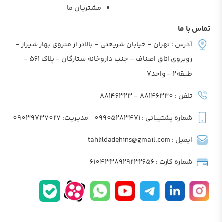
مشتریان ما
تماس با ما
آدرس : تهران - خیابان شریعتی - بالاتر از متروی بهار شیراز -
روبروی اتاق اصناف - جنب داروخانه ستارگان - پلاک 561 -
طبقه2 - واحد7
تلفن : 88146330 - 88146323
شماره پشتیبانی : 09905283471
مدیریت: 09039737027
ایمیل : tahlildadehins@gmail.com
شماره کارت : 6104338929232656