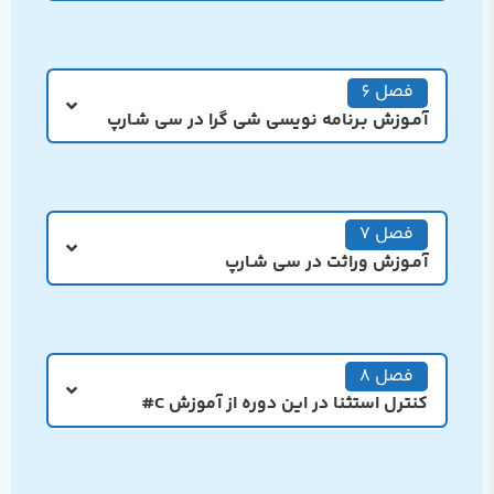
فصل 6
آمـوزش بـرنامه نویسی شی گرا در سی شـارپ
فصل 7
آمـوزش وراثت در سی شـارپ
فصل 8
کنترل استثنا در این دوره از آموزش C#