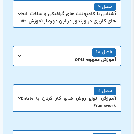
فصل 9
آشنایی با کامپوننت های گرافیکی و ساخت رابط
های کاربری در ویندوز در اين دوره از آموزش C#
فصل 10
آمـوزش مفهوم ORM
فصل 11
آمـوزش انواع روش هـای کار کردن با Entity
Framework