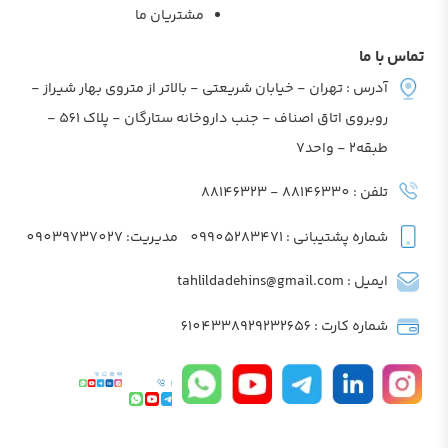
مشتریان ما
تماس با ما
آدرس : تهران - خیابان شریعتی - بالاتر از متروی بهار شیراز -
روبروی اتاق اصناف - جنب داروخانه ستارگان - پلاک 561 -
طبقه2 - واحد7
تلفن : 88146330 - 88146323
شماره پشتیبانی : 09905283471
مدیریت: 09039737027
ایمیل : tahlildadehins@gmail.com
شماره کارت : 6104338929232656