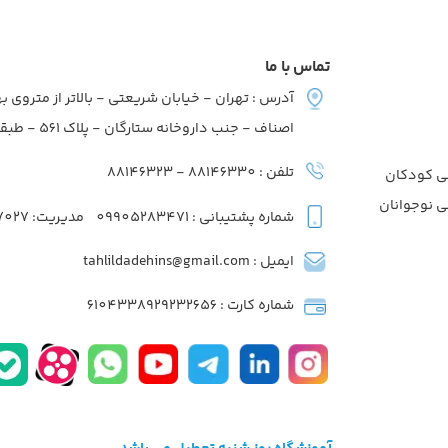
تماس با ما
آدرس : تهران - خیابان شریعتی - بالاتر از متروی به
اصناف - جنب داروخانه ستارگان - پلاک 561 - طبقه2 - واحد7
تلفن : 88146330 - 88146323
ی کودکان
ی نوجوانان
شماره پشتیبانی : 09905283471
مدیریت: 09039737027
ایمیل : tahlildadehins@gmail.com
شماره کارت : 6104338929232656