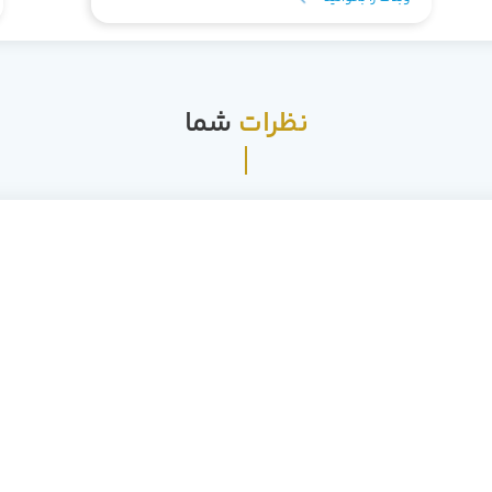
ساینس می‌گردین، جای درستی اومدین. توی
این مقاله قراره صفر تا صد این دنیای جذاب رو
بررسی کنیم.
نظرات
شما