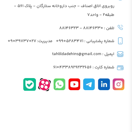
روبروی اتاق اصناف - جنب داروخانه ستارگان - پلاک 561 -
طبقه2 - واحد7
تلفن : 88146330 - 88146323
شماره پشتیبانی : 09905283471
مدیریت: 09039737027
ایمیل : tahlildadehins@gmail.com
شماره کارت : 6104338929232656