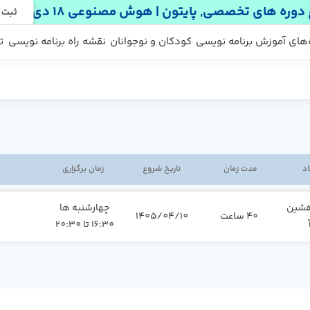
دوره های تخصصی, پایتون | هوش مصنوعی 18 دی
ثبت 
 ها
 رایگان
‌های آموزش برنامه نویسی
کودکان و نوجوانان
نقشه راه برنامه نویسی
ت
اد
مدت زمان
تاریخ شروع
زمان برگزاری
فشین
چهارشنبه ها
40 ساعت
1405/04/10
16:30 تا 20:30