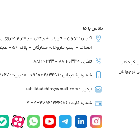
تماس با ما
آدرس : تهران - خیابان شریعتی - بالاتر از متروی به
اصناف - جنب داروخانه ستارگان - پلاک 561 - طبقه2 - واحد7
تلفن : 88146330 - 88146323
ی کودکان
ی نوجوانان
شماره پشتیبانی : 09905283471
مدیریت: 09039737027
ایمیل : tahlildadehins@gmail.com
شماره کارت : 6104338929232656