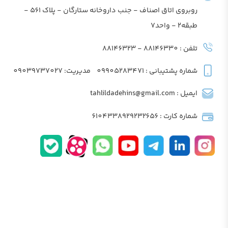
روبروی اتاق اصناف - جنب داروخانه ستارگان - پلاک 561 -
طبقه2 - واحد7
تلفن : 88146330 - 88146323
شماره پشتیبانی : 09905283471
مدیریت: 09039737027
ایمیل : tahlildadehins@gmail.com
شماره کارت : 6104338929232656