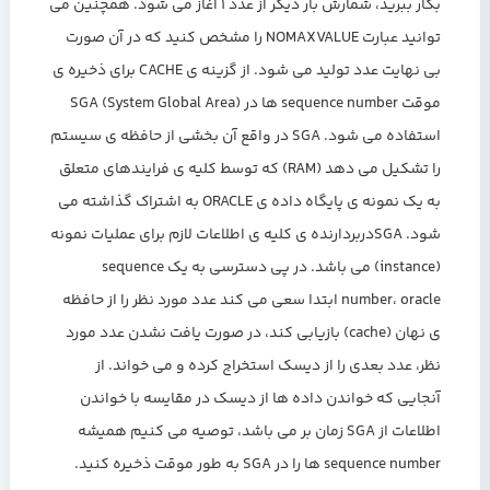
بکار ببرید، شمارش بار دیگر از عدد 1 آغاز می شود. همچنین می
توانید عبارت NOMAXVALUE را مشخص کنید که در آن صورت
بی نهایت عدد تولید می شود. از گزینه ی CACHE برای ذخیره ی
موقت sequence number ها در SGA (System Global Area)
استفاده می شود. SGA در واقع آن بخشی از حافظه ی سیستم
را تشکیل می دهد (RAM) که توسط کلیه ی فرایندهای متعلق
به یک نمونه ی پایگاه داده ی ORACLE به اشتراک گذاشته می
شود. SGAدربردارنده ی کلیه ی اطلاعات لازم برای عملیات نمونه
(instance) می باشد. در پی دسترسی به یک sequence
number، oracle ابتدا سعی می کند عدد مورد نظر را از حافظه
ی نهان (cache) بازیابی کند، در صورت یافت نشدن عدد مورد
نظر، عدد بعدی را از دیسک استخراج کرده و می خواند. از
آنجایی که خواندن داده ها از دیسک در مقایسه با خواندن
اطلاعات از SGA زمان بر می باشد، توصیه می کنیم همیشه
sequence number ها را در SGA به طور موقت ذخیره کنید.