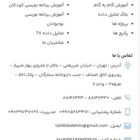
آموزش گام به گام
آموزش برنامه نویسی کودکان
بلاگ تحلیل داده
آموزش برنامه نویسی
پروژه ها
نوجوانان
پکیج ها
تحلیل داده TV
مشتریان ما
تماس با ما
آدرس : تهران - خیابان شریعتی - بالاتر از متروی بهار شیراز -
روبروی اتاق اصناف - جنب داروخانه ستارگان - پلاک 561 -
طبقه2 - واحد7
تلفن : 88146330 - 88146323
شماره پشتیبانی : 09905283471
مدیریت: 09039737027
ایمیل : tahlildadehins@gmail.com
شماره کارت : 6104338929232656