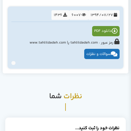
1436
6007
1394/07/27
دانلود PDF
رمز عبور : tahlildadeh.com یا www.tahlildadeh.com
سوالات و نظرات
نظرات
شما
نظرات خود را ثبت کنید...