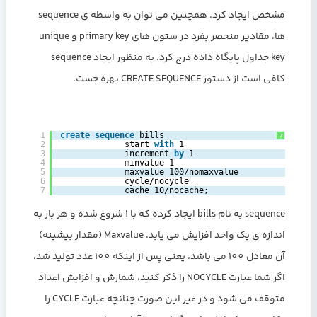
مشخص ایجاد کرد. همچنین می توان به واسطه ی sequence
ها، مقادیر منحصر بفرد در ستون های primary key و unique
key جداول پایگاه داده درج کرد. به منظور ایجاد sequence
کافی است از دستور CREATE SEQUENCE بهره جست.
1
create
sequence
bills ‎ 
?
2
‎     start 
with
1‎ 
3
‎     increment 
by
1‎ 
4
‎     minvalue 1‎ 
5
‎     maxvalue 100/nomaxvalue ‎ 
6
‎     cycle/nocycle 
7
‎     cache 10/nocache;‎
sequence به نام bills ایجاد کرده که با 1 شروع شده و هر بار به
اندازه ی یک واحد افزایش می یابد. Maxvalue (مقدار بیشینه)
آن معادل 100 می باشد، یعنی پس از اینکه 100 عدد تولید شد،
اگر شما عبارت NOCYCLE را ذکر کنید، شمارش و افزایش اعداد
متوقف می شود و در غیر این صورت چنانچه عبارت CYCLE را