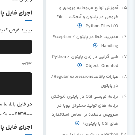
آموزش توابع مربوط به ورودی و
اجرای فایل پ
خروجی در پایتون و آبجکت File -
Python Files I/O
بیایید فرض کنیم که یک فایل پای
مدیریت خطا در پایتون / Exception
Handling
شی گرایی در زبان پایتون / Python
خروجی
Object-Oriented
عبارات باقاعدهRegular expression/
در پایتون
برنامه نویسی CGI در پایتون (نوشتن
برنامه های تولید محتوای پویا در
__name__ به __main__ تنظیم شده است.
سرویس دهنده بر اساس استاندارد
های CGI با پایتون)
اجرای فایل پا
Python و دسترسی به دیتابیس