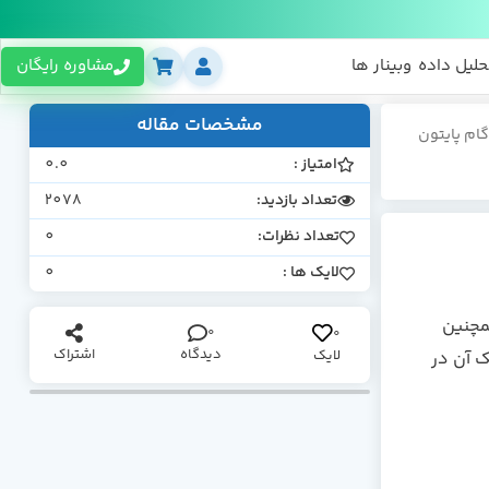
حلیل داده
وبینار ها
مشاوره رایگان
مشخصات مقاله
ام پایتون
امتیاز :
0.0
تعداد بازدید:
2078
تعداد نظرات:
0
لایک ها :
0
ت. همچنین
0
0
دیدگاه
اشتراک
لایک
ینامیک آن در