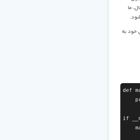
حال، ما
ل خود به
def m
    print("This is my Python program.")  

if __
    main()  
