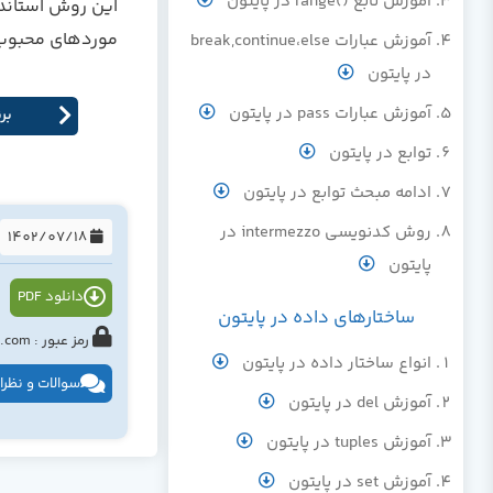
آموزش تابع ()range در پایتون
موردهای محبوب استفاده از 
آموزش عبارات break,continue،else
در پایتون
آموزش عبارات pass در پایتون
برنا
توابع در پایتون
ادامه مبحث توابع در پایتون
روش کدنویسی intermezzo در
1402/07/18
پایتون
دانلود PDF
ساختارهای داده در پایتون
رمز عبور : tahlildadeh.com یا www.tahlildadeh.com
انواع ساختار داده در پایتون
سوالات و نظرا
آموزش del در پایتون
آموزش tuples در پایتون
آموزش set در پایتون