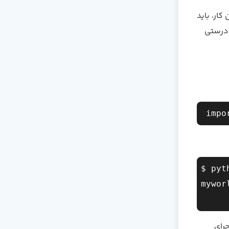
کار، باید
ه درستی
$ pyt
myworl
گام اجرای