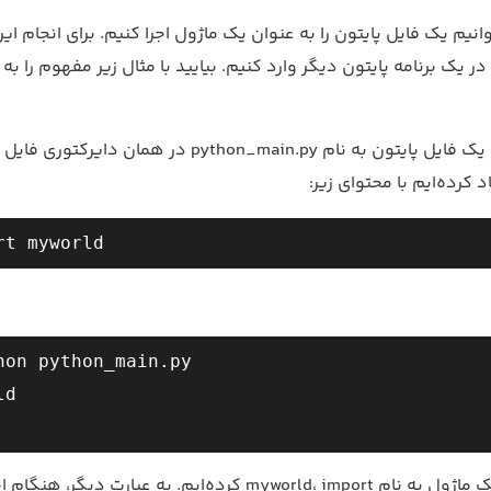
نیم یک فایل پایتون را به عنوان یک ماژول اجرا کنیم. برای انجام این 
ا در یک برنامه پایتون دیگر وارد کنیم. بیایید با مثال زیر مفهوم را ب
فرض کنید که ما یک فایل پایتون به نام python_main.py در همان دایرکتوری فایل
hon python_main.py

d

در فایل بالا، ما یک ماژول به نام myworld، import کرده‌ایم. به عبارت دیگر، هن