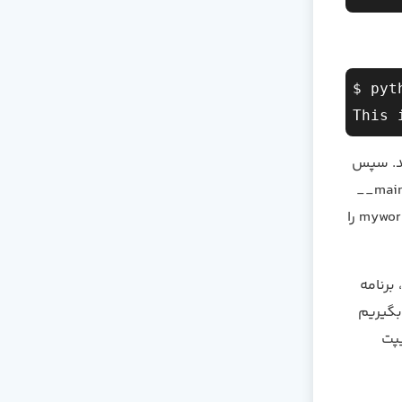
$ pyt
چاپ کند. سپس
از شرط if استفاده کرده‌ایم تا بررسی کنیم که آیا مقدار متغیر __name__ برابر با __main__
است، در این صورت تابع main() اجرا می‌شود. به عبارت دیگر، هنگامی که فایل myworld.py را
ما هنگام اجرای فایل به عنوان یک ماژول با وارد کردن آن در فایل python_main.py، برنامه
تیجه بگیریم
سکریپت