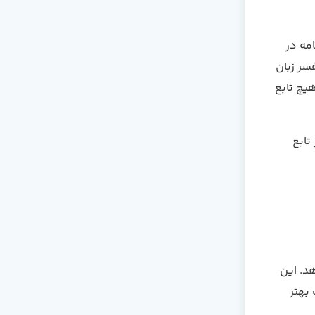
امه در
سر زبان
هیچ تابع
تابع
هد. این
بهتر