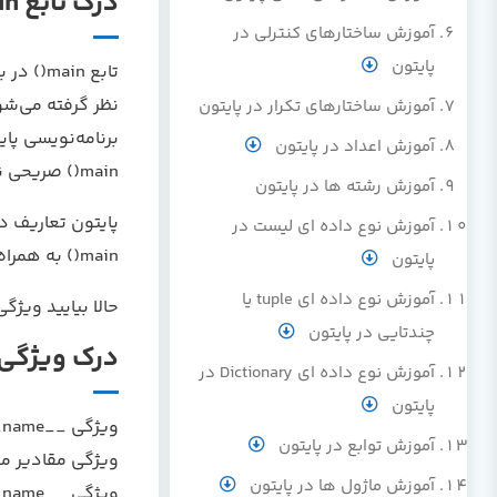
درک تابع main() در پایتون
آموزش ساختارهای کنترلی در
پایتون
تابع in
نظر گرفته می‌شو
آموزش ساختارهای تکرار در پایتون
برنامه‌نویسی پایت
آموزش اعداد در پایتون
main() صریحی ندارد.
آموزش رشته ها در پایتون
پایتون تعاریف دی
آموزش نوع داده ای لیست در
main() به همراه ویژگی __name__ یک فایل پایتون است.
پایتون
آموزش نوع داده ای tuple یا
حالا بیایید ویژگی __name__ را در زبان برنامه‌نویسی پایتو
چندتایی در پایتون
درک ویژگی __name__ در
آموزش نوع داده ای Dictionary در
پایتون
و
آموزش توابع در پایتون
ویژگی مقادیر مخ
آموزش ماژول ها در پایتون
ویژگی __name__، یک مثال را در نظر بگیریم.