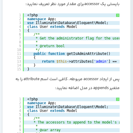
بایستی یک accessorبرای مقدار مورد نظر تعریف نمایید:
1
<?php
?
2
namespace
App;
3
use
Illuminate\Database\Eloquent\Model;
4
class
User 
extends
Model
5
{
6
/**
7
* Get the administrator flag for the user.
8
*
9
* @return bool
10
*/
11
public
function
getIsAdminAttribute()
12
{
13
return
$this
->attributes[
'admin'
] == 
'yes'
;
14
}
15
}
پس از ایجاد accessor مربوطه، کافی است اسم attribute را به
متغیر appends در مدل اضافه نمایید:
1
<?php
?
2
namespace
App;
3
use
Illuminate\Database\Eloquent\Model;
4
class
User 
extends
Model
5
{
6
/**
7
* The accessors to append to the model's array 
8
*
9
* @var array