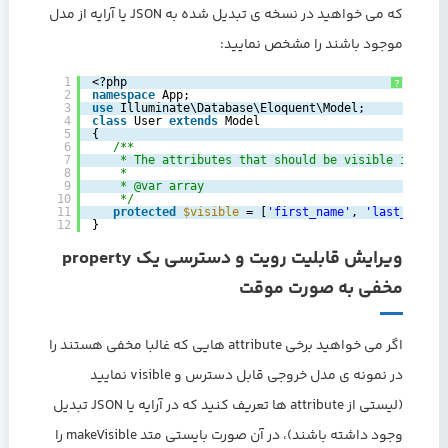
که می خواهید در نسخه ی تبدیل شده به JSON یا آرایه از مدل
موجود باشند را مشخص نمایید:
1
<?php
?
2
namespace
App;
3
use
Illuminate\Database\Eloquent\Model;
4
class
User 
extends
Model
5
{
6
/**
7
* The attributes that should be visible in arr
8
*
9
* @var array
10
*/
11
protected
$visible
= [
'first_name'
, 
'last_name'
12
}
ویرایش قابلیت رویت و دسترسی یک property
مخفی به صورت موقت
اگر می خواهید برخی attribute هایی که غالبا مخفی هستند را
در نمونه ی مدل خروجی قابل دسترس و visible نمایید
(لیستی از attribute ها تعریف کنید که در آرایه یا JSON تبدیل
وجود داشته باشند)، در آن صورت بایستی متد makeVisible را