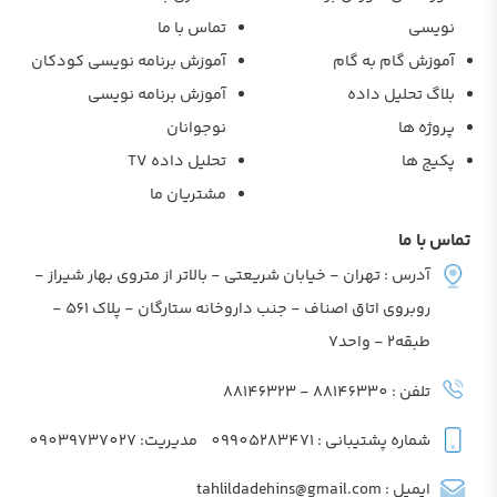
نویسی
تماس با ما
آموزش گام به گام
آموزش برنامه نویسی کودکان
بلاگ تحلیل داده
آموزش برنامه نویسی
پروژه ها
نوجوانان
پکیج ها
تحلیل داده TV
مشتریان ما
تماس با ما
آدرس : تهران - خیابان شریعتی - بالاتر از متروی بهار شیراز -
روبروی اتاق اصناف - جنب داروخانه ستارگان - پلاک 561 -
طبقه2 - واحد7
تلفن : 88146330 - 88146323
شماره پشتیبانی : 09905283471
مدیریت: 09039737027
ایمیل : tahlildadehins@gmail.com