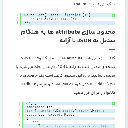
بازگردانی نمایید (return):
1
Route::get(
'users'
, 
function
() {
?
2
return
App\User::all();
3
});
محدود سازی attribute ها به هنگام
تبدیل به JSON یا آرایه
گاهی لازم می شود attribute هایی نظیر گذرواژه ها که در
نسخه ی تبدیل شده به آرایه یا JSON آن مدل لحاظ می شود را
محدود نمایید. برای این منظور، کافی است یک property به
نام $hidden به مدل خود اضافه نمایید و سپس attribute
دلخواه را در آن قرار دهید:
1
<?php
?
2
namespace
App;
3
use
Illuminate\Database\Eloquent\Model;
4
class
User 
extends
Model
5
{
6
/**
7
* The attributes that should be hidden for arr