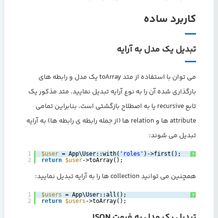
کاربرد ساده
تبدیل یک مدل به آرایه
می توان با استفاده از متد toArray یک مدل و رابطه های
بارگذاری شده آن را به نوع آرایه تبدیل نمایید. متد مذکور یک
تابع recursive یا به اصطلاح بازگشتی است، بنابراین تمامی
attribute ها و relation ها (از جمله رابطه ی رابطه ها) به آرایه
تبدیل می شوند:
1
$user
= App\User::with(
'roles'
)->first();
?
2
return
$user
->toArray();
همچنین می توانید collection ها را به آرایه تبدیل نمایید:
1
$users
= App\User::all();
?
2
return
$users
->toArray();
تبدیل یک مدل به فرمت JSON