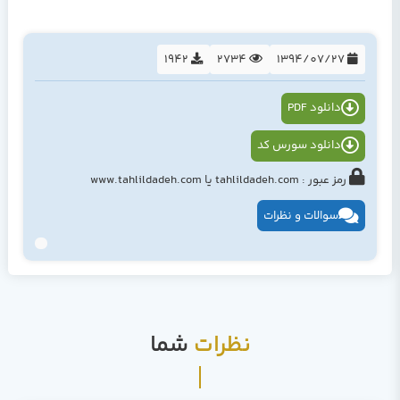
1942
2734
1394/07/27
دانلود PDF
دانلود سورس کد
رمز عبور : tahlildadeh.com یا www.tahlildadeh.com
سوالات و نظرات
نظرات
شما