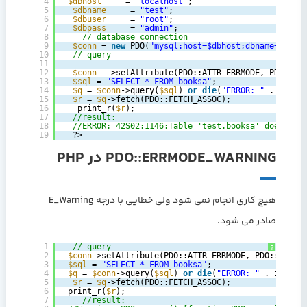
4
‎ ‎
$dbhost
= ‎‎
"localhost"
;‎
5
‎‎  ‎
$dbname
= ‎‎
"test"
;‎
6
‎‎  ‎
$dbuser
= ‎‎
"root"
;‎
7
‎‎  ‎
$dbpass
= ‎‎
"admin"
;‎
8
‎‎‎‎    ‎
// database connection‎
9
‎‎  ‎
$conn
= ‎
new
PDO(
"mysql:host=$dbhost;dbname=$dbna
10
‎‎  ‎
// query‎
11
‎ ‎
12
‎‎  ‎
$conn
--->setAttribute(PDO::ATTR_ERRMODE, PDO::ERR
13
‎‎  ‎
$sql
= 
"SELECT * FROM booksa"
;‎   
14
‎‎  ‎
$q
= 
$conn
->query(
$sql
) 
or
die
(
"ERROR: "
. implo
15
‎‎  ‎
$r
= 
$q
->fetch(PDO::FETCH_ASSOC);‎
16
‎‎‎   print_r(
$r
);‎
17
‎‎  ‎
//result:‎
18
‎‎  ‎
//ERROR: 42S02:1146:Table 'test.booksa' doesn't e
19
‎‎  ‎?>‎ 
PDO::ERRMODE_WARNING در PHP
هیچ کاری انجام نمی شود ولی خطایی با درجه E_Warning
صادر می شود.
1
// query‎
?
2
‎‎ ‎
$conn
->setAttribute(PDO::ATTR_ERRMODE, PDO::ERRMOD
3
‎‎ ‎
$sql
= 
"SELECT * FROM booksa"
;‎
4
‎‎ ‎
$q
= 
$conn
->query(
$sql
) 
or
die
(
"ERROR: "
. implod
5
‎  ‎
$r
= 
$q
->fetch(PDO::FETCH_ASSOC);‎
6
‎‎ print_r(
$r
);‎
7
‎‎‎    ‎
//result:‎