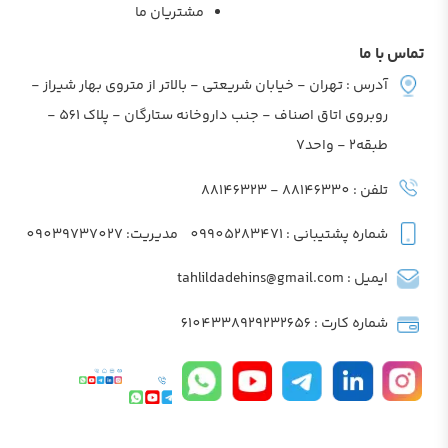
مشتریان ما
تماس با ما
آدرس : تهران - خیابان شریعتی - بالاتر از متروی بهار شیراز -
روبروی اتاق اصناف - جنب داروخانه ستارگان - پلاک 561 -
طبقه2 - واحد7
تلفن : 88146330 - 88146323
شماره پشتیبانی : 09905283471
مدیریت: 09039737027
ایمیل : tahlildadehins@gmail.com
شماره کارت : 6104338929232656