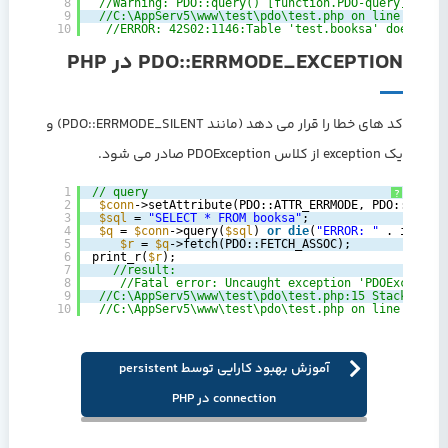
8
‎‎ ‎
//Warning: PDO::query() [function.PDO-query]: SQLS
9
‎‎ ‎
//C:\AppServ5\www\test\pdo\test.php on line 15‎   
10
‎  ‎
//ERROR: 42S02:1146:Table 'test.booksa' doesn't e
PDO::ERRMODE_EXCEPTION در PHP
کد های خطا را قرار می دهد (مانند PDO::ERRMODE_SILENT) و
یک exception از کلاس PDOException صادر می شود.
1
// query‎
?
2
‎‎ ‎
$conn
->setAttribute(PDO::ATTR_ERRMODE, PDO::ERRMOD
3
‎‎ ‎
$sql
= 
"SELECT * FROM booksa"
;‎
4
‎‎ ‎
$q
= 
$conn
->query(
$sql
) 
or
die
(
"ERROR: "
. implod
5
‎‎‎    ‎
$r
= 
$q
->fetch(PDO::FETCH_ASSOC);‎
6
‎‎print_r(
$r
);‎
7
‎ ‎‎‎  ‎
//result:‎
8
‎ ‎‎   ‎
//Fatal error: Uncaught exception 'PDOException'
9
‎‎ ‎
//C:\AppServ5\www\test\pdo\test.php:15 Stack trace: 
10
‎‎ ‎
//C:\AppServ5\www\test\pdo\test.php on line 15‎
آموزش بهبود کارایی توسط persistent
connection در PHP