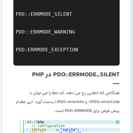
PDO::ERRMODE_SILENT

PDO::ERRMODE_WARNING

PDO:ERRMODE_EXCEPTION

PDO::ERRMODE_SILENT در PHP
هنگامی که خطایی رخ می دهد، کد خطا را می توان با
PDO::errorCode() یا PDO::errorInfo() بدست آورد. این مقدار
پیش فرض برای PDO::ERRMODE است.
1
‎<!--?php‎
?
2
‎‎  ‎
// configuration‎
3
‎‎  ‎
$dbtype
= 
"sqlite"
;‎