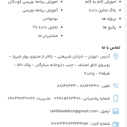
آموزش گام به گام
آموزش برنامه نویسی کودکان
بلاگ تحلیل داده
آموزش برنامه نویسی
پروژه ها
نوجوانان
پکیج ها
تحلیل داده TV
مشتریان ما
تماس با ما
آدرس : تهران - خیابان شریعتی - بالاتر از متروی بهار شیراز -
روبروی اتاق اصناف - جنب داروخانه ستارگان - پلاک 561 -
طبقه2 - واحد7
تلفن : 88146330 - 88146323
شماره پشتیبانی : 09905283471
مدیریت: 09039737027
ایمیل : tahlildadehins@gmail.com
شماره کارت : 6104338929232656