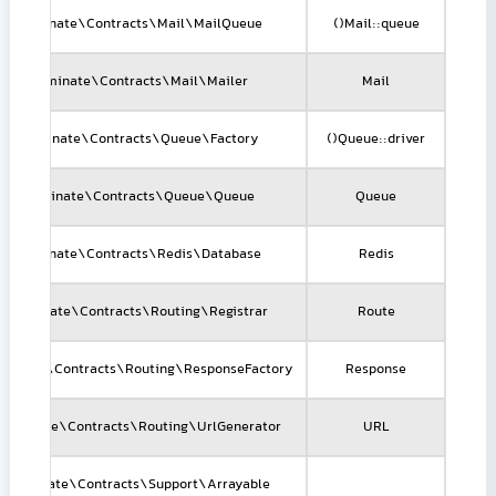
Illuminate\Contracts\Mail\MailQueue
Mail::queue()
Illuminate\Contracts\Mail\Mailer
Mail
Illuminate\Contracts\Queue\Factory
Queue::driver()
Illuminate\Contracts\Queue\Queue
Queue
Illuminate\Contracts\Redis\Database
Redis
Illuminate\Contracts\Routing\Registrar
Route
luminate\Contracts\Routing\ResponseFactory
Response
lluminate\Contracts\Routing\UrlGenerator
URL
Illuminate\Contracts\Support\Arrayable