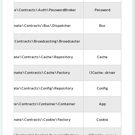
Illuminate\Contracts\Auth\PasswordBroker
Password
Illuminate\Contracts\Bus\Dispatcher
Bus
luminate\Contracts\Broadcasting\Broadcaster
Illuminate\Contracts\Cache\Repository
Cache
Illuminate\Contracts\Cache\Factory
Cache::driver()
Illuminate\Contracts\Config\Repository
Config
Illuminate\Contracts\Container\Container
App
Illuminate\Contracts\Cookie\Factory
Cookie