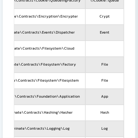
luminate\Contracts\Cookie\QueueingFactory
Cookie::queue()
Illuminate\Contracts\Encryption\Encrypter
Crypt
Illuminate\Contracts\Events\Dispatcher
Event
Illuminate\Contracts\Filesystem\Cloud
Illuminate\Contracts\Filesystem\Factory
File
lluminate\Contracts\Filesystem\Filesystem
File
lluminate\Contracts\Foundation\Application
App
Illuminate\Contracts\Hashing\Hasher
Hash
Illuminate\Contracts\Logging\Log
Log