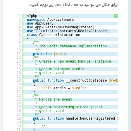
برای مثال می توانید به event listener زیر توجه کنید:
1
<?php
?
2
namespace
App\Listeners;
3
use
App\User;
4
use
App\Events\NewUserRegistered;
5
use
Illuminate\Contracts\Redis\Database;
6
class
CacheUserInformation
7
{
8
/**
9
* The Redis database implementation.
10
*/
11
protected
$redis
;
12
/**
13
* Create a new event handler instance.
14
*
15
* @param Database $redis
16
* @return void
17
*/
18
public
function
__construct(Database 
$redis
)
19
{
20
$this
->redis = 
$redis
;
21
}
22
/**
23
* Handle the event.
24
*
25
* @param NewUserRegistered $event
26
* @return void
27
*/
28
public
function
handle(NewUserRegistered 
$event
29
{
30
//
31
}