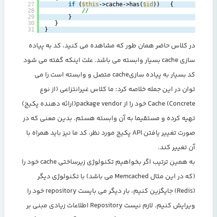
27
if
(
$this
->cache->has(
$id
))   {
28
//
29
}
30
}
31
}
در کلاس حاضر همان طور که مشاهده می کنید، کد به پیاده
سازی cache بسیار وابسته می باشد. علت اینکه گفته می شود
کد بسیار به پیاده سازیcache متصل و وابسته است را می
توان در این جمله خلاصه کرد: ما کلاس غیرانتزاعی (از نوع
Concrete) Cache خود را از package vendor(ارائه دهنده پکیج)
تهیه کرده و مستقیما به آن وابسته هستم. بدین معنی که در
صورت تغییر یافتن API پکیج مورد نظر، کد ما نیز باید همراه با
آن تغییر کند.
به همین ترتیب اگر بخواهیم تکنولوژی زیرساختی cache خود را
(که در این مثال Memcached می باشد) با تکنولوژی دیگر
(Redis) جایگزین کنیم، بار دیگر می بایست repository خود را
ویرایش کنیم. لازم نیست Repository اطلاعات زیادی مبنی بر