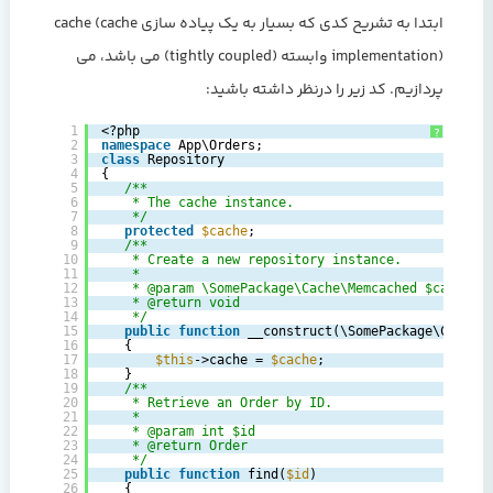
ابتدا به تشریح کدی که بسیار به یک پیاده سازی cache (cache
implementation) وابسته (tightly coupled) می باشد، می
پردازیم. کد زیر را درنظر داشته باشید:
1
<?php
?
2
namespace
App\Orders;
3
class
Repository
4
{
5
/**
6
* The cache instance.
7
*/
8
protected
$cache
;
9
/**
10
* Create a new repository instance.
11
*
12
* @param \SomePackage\Cache\Memcached $cache
13
* @return void
14
*/
15
public
function
__construct(\SomePackage\Cache\
16
{
17
$this
->cache = 
$cache
;
18
}
19
/**
20
* Retrieve an Order by ID.
21
*
22
* @param int $id
23
* @return Order
24
*/
25
public
function
find(
$id
)
26
{