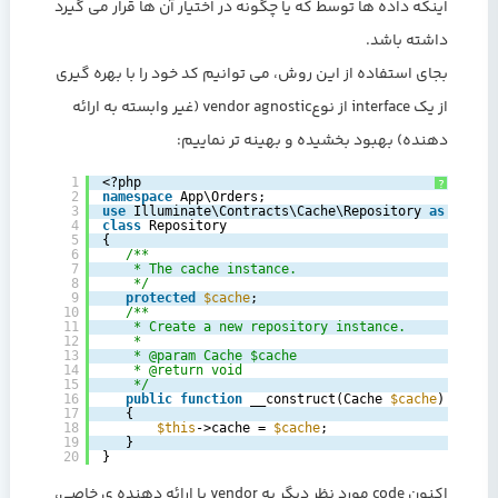
اینکه داده ها توسط که یا چگونه در اختیار آن ها قرار می گیرد
داشته باشد.
بجای استفاده از این روش، می توانیم کد خود را با بهره گیری
از یک interface از نوعvendor agnostic (غیر وابسته به ارائه
دهنده) بهبود بخشیده و بهینه تر نماییم:
1
<?php
?
2
namespace
App\Orders;
3
use
Illuminate\Contracts\Cache\Repository 
as
Cache
4
class
Repository
5
{
6
/**
7
* The cache instance.
8
*/
9
protected
$cache
;
10
/**
11
* Create a new repository instance.
12
*
13
* @param Cache $cache
14
* @return void
15
*/
16
public
function
__construct(Cache 
$cache
)
17
{
18
$this
->cache = 
$cache
;
19
}
20
}
اکنون code مورد نظر دیگر به vendor یا ارائه دهنده ی خاصی،