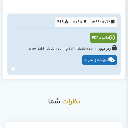
469
8095
1399/12/12
دانلود PDF
رمز عبور : tahlildadeh.com یا www.tahlildadeh.com
سوالات و نظرات
نظرات
شما