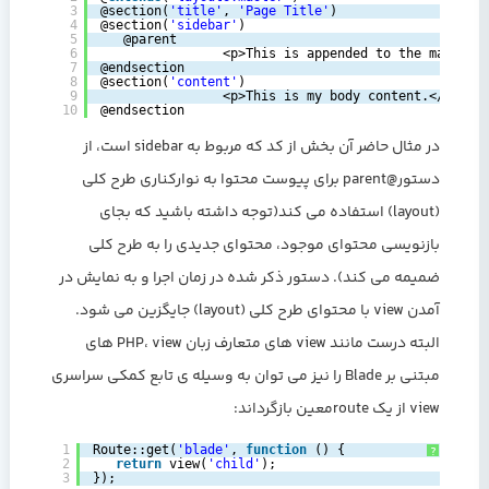
3
@section(
'title'
, 
'Page Title'
)
4
@section(
'sidebar'
)
5
@parent
6
<p>This is appended to the master 
7
@endsection
8
@section(
'content'
)
9
<p>This is my body content.</p>
10
@endsection
در مثال حاضر آن بخش از کد که مربوط به sidebar است، از
دستور@parent برای پیوست محتوا به نوارکناری طرح کلی
(layout) استفاده می کند(توجه داشته باشید که بجای
بازنویسی محتوای موجود، محتوای جدیدی را به طرح کلی
ضمیمه می کند). دستور ذکر شده در زمان اجرا و به نمایش در
آمدن view با محتوای طرح کلی (layout) جایگزین می شود.
البته درست مانند view های متعارف زبان PHP، view های
مبتنی بر Blade را نیز می توان به وسیله ی تابع کمکی سراسری
view از یک routeمعین بازگرداند:
1
Route::get(
'blade'
, 
function
() {
?
2
return
view(
'child'
);
3
});