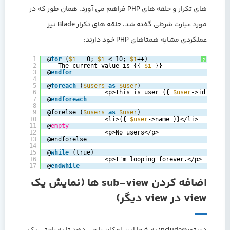
های تکرار و حلقه های PHP فراهم می آورد. همان طور که در
مورد عبارت شرطی گفته شد، حلقه های تکرار Blade نیز
عملکردی مشابه همتاهای PHP خود دارند:
1
@
for
(
$i
= 0; 
$i
< 10; 
$i
++)
?
2
The current value is {{ 
$i
}}
3
@
endfor
4
5
@
foreach
(
$users
as
$user
)
6
<p>This is user {{ 
$user
->id }}</p
7
@
endforeach
8
9
@forelse (
$users
as
$user
)
10
<li>{{ 
$user
->name }}</li>
11
@
empty
12
<p>No users</p>
13
@endforelse
14
15
@
while
(true)
16
<p>I'm looping forever.</p>
17
@
endwhile
اضافه کردن sub-view ها (نمایش یک
view در view دیگر)