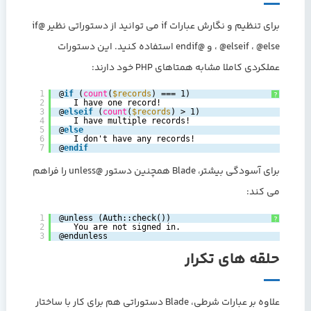
برای تنظیم و نگارش عبارات if می توانید از دستوراتی نظیر @if
، @elseif ، @else و @endif استفاده کنید. این دستورات
عملکردی کاملا مشابه همتاهای PHP خود دارند:
1
@
if
(
count
(
$records
) === 1)
?
2
I have one record!
3
@
elseif
(
count
(
$records
) > 1)
4
I have multiple records!
5
@
else
6
I don't have any records!
7
@
endif
برای آسودگی بیشتر، Blade همچنین دستور @unless را فراهم
می کند:
1
@unless (Auth::check())
?
2
You are not signed in.
3
@endunless
حلقه های تکرار
علاوه بر عبارات شرطی، Blade دستوراتی هم برای کار با ساختار