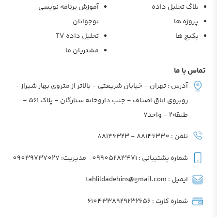
بلاگ تحلیل داده
آموزش برنامه نویسی
پروژه ها
نوجوانان
پکیج ها
تحلیل داده TV
مشتریان ما
تماس با ما
آدرس : تهران - خیابان شریعتی - بالاتر از متروی بهار شیراز -
روبروی اتاق اصناف - جنب داروخانه ستارگان - پلاک 561 -
طبقه2 - واحد7
تلفن : 88146330 - 88146323
شماره پشتیبانی : 09905283471
مدیریت: 09039737027
ایمیل : tahlildadehins@gmail.com
شماره کارت : 6104338929232656