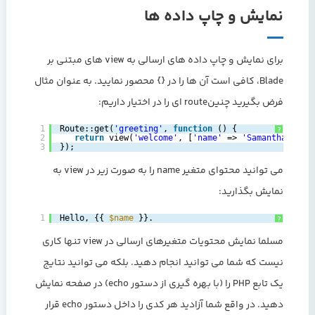
نمایش و چاپ داده ها
برای نمایش و چاپ داده های ارسالی به view های مبتنی بر
Blade، کافی است آن ها را در {} محصور نمایید. به عنوان مثال
فرض بگیرید چنینroute ای را در اختیار داریم:
1
Route::get(
'greeting'
, 
function
() {
?
2
return
view(
'welcome'
, [
'name'
=> 
'Samantha'
]);
3
});
می توانید محتوای متغیر name را به صورت زیر در view به
نمایش بگذارید:
1
Hello, {{ 
$name
}}.
?
مسلما نمایش محتویات متغیرهای ارسالی در view تنها کاری
نیست که شما می توانید انجام دهید. بلکه می توانید نتایج
یک تابع PHP را (با بهره گیری از دستور echo) در صفحه نمایش
دهید. در واقع شما آزادید هر کدی را داخل دستور echo قرار