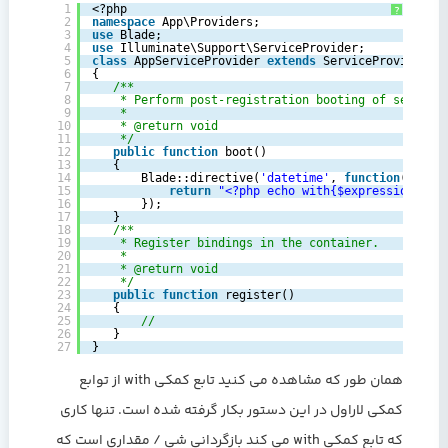
1
<?php
?
2
namespace
App\Providers;
3
use
Blade;
4
use
Illuminate\Support\ServiceProvider;
5
class
AppServiceProvider 
extends
ServiceProvider
6
{
7
/**
8
* Perform post-registration booting of service
9
*
10
* @return void
11
*/
12
public
function
boot()
13
{
14
Blade::directive(
'datetime'
, 
function
(
$expr
15
return
"<?php echo with{$expression}->f
16
});
17
}
18
/**
19
* Register bindings in the container.
20
*
21
* @return void
22
*/
23
public
function
register()
24
{
25
//
26
}
27
}
همان طور که مشاهده می کنید تابع کمکی with از توابع
کمکی لاراول در این دستور بکار گرفته شده است. تنها کاری
که تابع کمکی with می کند بازگردانی شی / مقداری است که