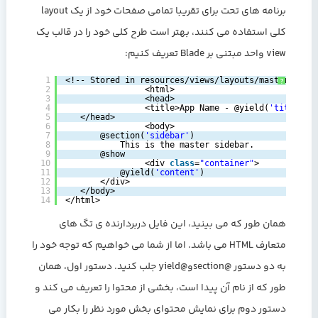
برنامه های تحت برای تقریبا تمامی صفحات خود از یک layout
کلی استفاده می کنند، بهتر است طرح کلی خود را در قالب یک
view واحد مبتنی بر Blade تعریف کنیم:
1
<!-- Stored in resources/views/layouts/master.blad
?
2
<html>
3
<head>
4
<title>App Name - @yield(
'title'
)<
5
</head>
6
<body>
7
@section(
'sidebar'
)
8
This is the master sidebar.
9
@show
10
<div 
class
=
"container"
>
11
@yield(
'content'
)
12
</div>
13
</body>
14
</html> 
همان طور که می بینید، این فایل دربردارنده ی تگ های
متعارف HTML می باشد. اما از شما می خواهیم که توجه خود را
به دو دستور @sectionو@yield جلب کنید. دستور اول، همان
طور که از نام آن پیدا است، بخشی از محتوا را تعریف می کند و
دستور دوم برای نمایش محتوای بخش مورد نظر را بکار می