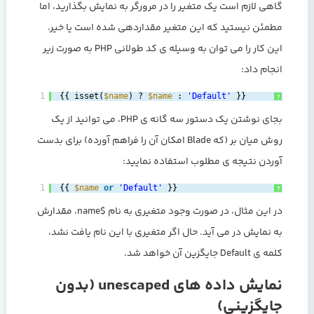
گاهی لازم است یک متغیر را در مرورگر به نمایش بگذارید، اما
مطمئن نیستید که این متغیر مقداردهی شده است یا خیر.
این کار را می توان به وسیله ی کد طولانی PHP به صورت زیر
انجام داد:
1
{{ isset(
$name
) ? 
$name
: 
'Default'
}}
?
بجای نوشتن یک دستور سه گانه ی PHP، می توانید از یک
روش میان بر (که Blade امکان آن را فراهم آورده) برای بدست
آوردن نتیجه ی مطلوب استفاده نمایید:
1
{{ 
$name
or
'Default'
}}
?
در این مثال، در صورت وجود متغیری به نام $name، مقدارش
به نمایش در می آید. حال اگر متغیری با این نام یافت نشد،
کلمه ی Default جایگزین آن خواهد شد.
نمایش داده های unescaped (بدون
جایگزینی)