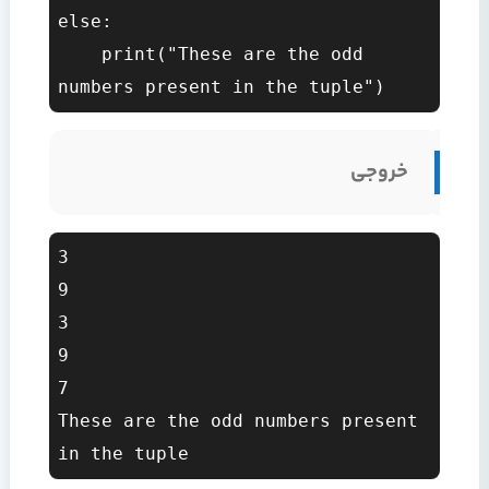
else:  

    print("These are the odd 
خروجی
3

9

3

9

7

These are the odd numbers present 