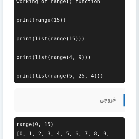
working of range() function  

print(range(15))  

print(list(range(15)))  

print(list(range(4, 9)))  

خروجی
range(0, 15)

[0, 1, 2, 3, 4, 5, 6, 7, 8, 9, 