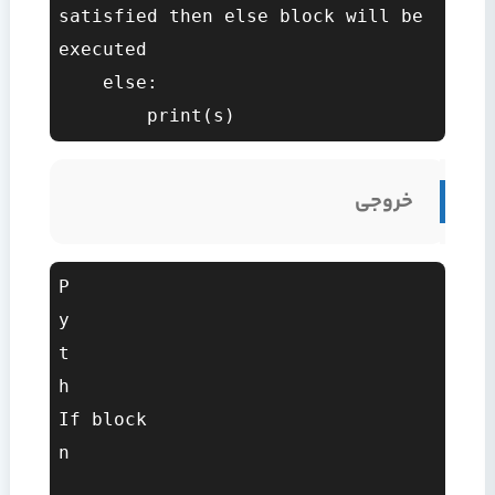
satisfied then else block will be 
executed  

    else:  

خروجی
P

y

t

h

If block

n
