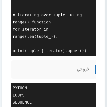
# iterating over tuple_ using 
range() function  

for iterator in 
range(len(tuple_)):  

خروجی
PYTHON

LOOPS

SEQUENCE
