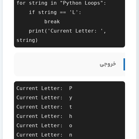
for string in "Python Loops":  

    if string == 'L':  

         break  

    print('Current Letter: ', 
خروجی
Current Letter:  P

Current Letter:  y

Current Letter:  t

Current Letter:  h

Current Letter:  o

Current Letter:  n
