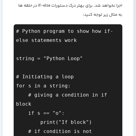
اجرا نخواهد شد. برای بهتر درک دستورات if-else در حلقه ها
به مثال زیر توجه کنید:
# Python program to show how if-
else statements work  

string = "Python Loop"  

# Initiating a loop  

for s in a string:  

    # giving a condition in if 
block  

    if s == "o":  

        print("If block")  

    # if condition is not 