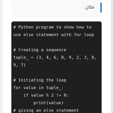
مثال
# Python program to show how to 
use else statement with for loop  

# Creating a sequence  

tuple_ = (3, 4, 6, 8, 9, 2, 3, 8, 
9, 7)  

# Initiating the loop  

for value in tuple_:  

    if value % 2 != 0:  

        print(value)  

# giving an else statement  
