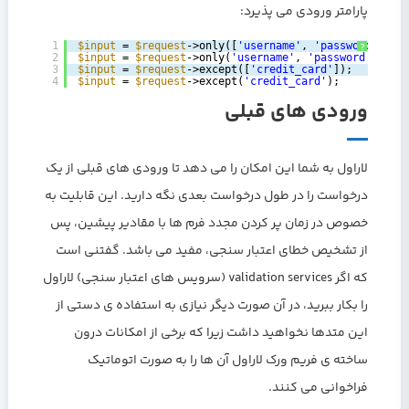
پارامتر ورودی می پذیرد:
1
$input
= 
$request
->only([
'username'
, 
'password'
]);
?
2
$input
= 
$request
->only(
'username'
, 
'password'
);
3
$input
= 
$request
->except([
'credit_card'
]);
4
$input
= 
$request
->except(
'credit_card'
);
ورودی های قبلی
لاراول به شما این امکان را می دهد تا ورودی های قبلی از یک
درخواست را در طول درخواست بعدی نگه دارید. این قابلیت به
خصوص در زمان پر کردن مجدد فرم ها با مقادیر پیشین، پس
از تشخیص خطای اعتبار سنجی، مفید می باشد. گفتنی است
که اگر validation services (سرویس های اعتبار سنجی) لاراول
را بکار ببرید، در آن صورت دیگر نیازی به استفاده ی دستی از
این متدها نخواهید داشت زیرا که برخی از امکانات درون
ساخته ی فریم ورک لاراول آن ها را به صورت اتوماتیک
فراخوانی می کنند.