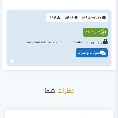
1884
5406
1395/02/22
دانلود PDF
رمز عبور : tahlildadeh.com یا www.tahlildadeh.com
سوالات و نظرات
نظرات
شما