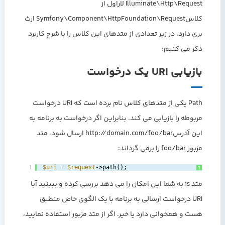
Illuminate\Http\Request لاراول از
کلاسSymfony\Component\HttpFoundation\Request ارث
بری دارد. در زیر تعدادی از متدهای این کلاس را با شرح کاربرد
ذکر می کنیم:
بازیابی URI یک درخواست
Path یکی از متدهای کلاس نام برده است که URI درخواست
مربوطه را بازیابی می کند. بنابراین اگر درخواست به برنامه به
این آدرسhttp://domain.com/foo/bar ارسال شود، متد
مزبور foo/bar را برمی گرداند:
1
$uri
= 
$request
->path();
?
متد is به شما این امکان را می دهد بررسی کرده و ببینید آیا
URI درخواست ارسالی به برنامه با یک الگوی خاص منطبق
هست و همخوانی دارد یا خیر. اگر از متد مزبور استفاده نمایید،