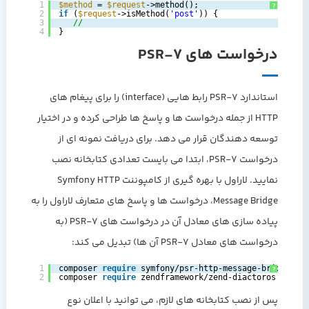
1
$method
= 
$request
->method();
?
2
if
(
$request
->isMethod(
'post'
)) {
3
//
4
}
درخواست های PSR-7
استاندارد PSR-7 رابط هایی (interface) را برای پیغام های
HTTP از جمله درخواست ها و پاسخ ها طراحی کرده و در اختیار
توسعه دهندگان قرار می دهد. برای دریافت نمونه ای از
درخواست PSR-7، ابتدا می بایست تعدادی کتابخانه نصب
نمایید. لاراول با بهره گیری از کامپوننت Symfony HTTP
Message Bridge، درخواست ها و پاسخ های متعارف لاراول را به
پیاده سازی های معادل آن در درخواست های PSR-7 (به
درخواست های معادل PSR-7 آن ها) تبدیل می کند:
1
composer 
require
symfony/psr-http-message-bridge
?
2
composer 
require
zendframework/zend-diactoros
پس از نصب کتابخانه های لازم، می توانید با اعلان نوع