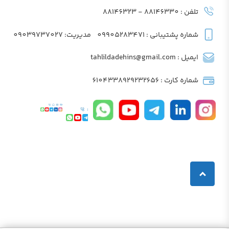
تلفن : 88146330 - 88146323
شماره پشتیبانی : 09905283471
مدیریت: 09039737027
ایمیل : tahlildadehins@gmail.com
شماره کارت : 6104338929232656