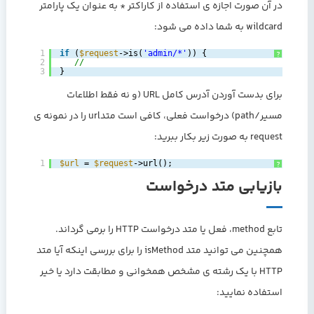
در آن صورت اجازه ی استفاده از کاراکتر * به عنوان یک پارامتر
wildcard به شما داده می شود:
1
if
(
$request
->is(
'admin/*'
)) {
?
2
//
3
}
برای بدست آوردن آدرس کامل URL (و نه فقط اطلاعات
مسیر/path) درخواست فعلی، کافی است متدurl را در نمونه ی
request به صورت زیر بکار ببرید:
1
$url
= 
$request
->url();
?
بازیابی متد درخواست
تابع method، فعل یا متد درخواست HTTP را برمی گرداند.
همچنین می توانید متد isMethod را برای بررسی اینکه آیا متد
HTTP با یک رشته ی مشخص همخوانی و مطابقت دارد یا خیر
استفاده نمایید: