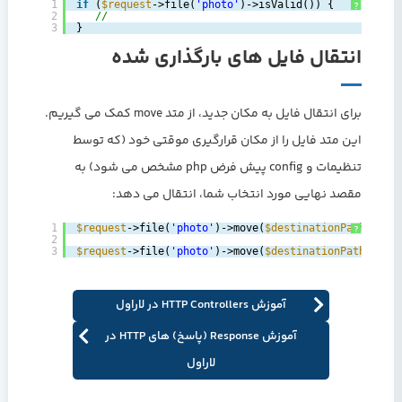
1
if
(
$request
->file(
'photo'
)->isValid()) {
?
2
//
3
}
انتقال فایل های بارگذاری شده
برای انتقال فایل به مکان جدید، از متد move کمک می گیریم.
این متد فایل را از مکان قرارگیری موقتی خود (که توسط
تنظیمات و config پیش فرض php مشخص می شود) به
مقصد نهایی مورد انتخاب شما، انتقال می دهد:
1
$request
->file(
'photo'
)->move(
$destinationPath
);
?
2
3
$request
->file(
'photo'
)->move(
$destinationPath
, 
$fi
آموزش HTTP Controllers در لاراول
آموزش Response (پاسخ) های HTTP در
لاراول