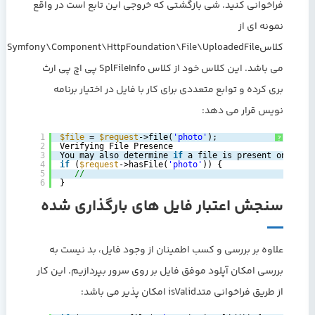
فراخوانی کنید. شی بازگشتی که خروجی این تابع است در واقع
نمونه ای از
کلاسSymfony\Component\HttpFoundation\File\UploadedFile
می باشد. این کلاس خود از کلاس SplFileInfo پی اچ پی ارث
بری کرده و توابع متعددی برای کار با فایل در اختیار برنامه
نویس قرار می دهد:
1
$file
= 
$request
->file(
'photo'
);
?
2
Verifying File Presence
3
You may also determine 
if
a file is present on the 
4
if
(
$request
->hasFile(
'photo'
)) {
5
//
6
}
سنجش اعتبار فایل های بارگذاری شده
علاوه بر بررسی و کسب اطمینان از وجود فایل، بد نیست به
بررسی امکان آپلود موفق فایل بر روی سرور بپردازیم. این کار
از طریق فراخوانی متدisValid امکان پذیر می باشد: