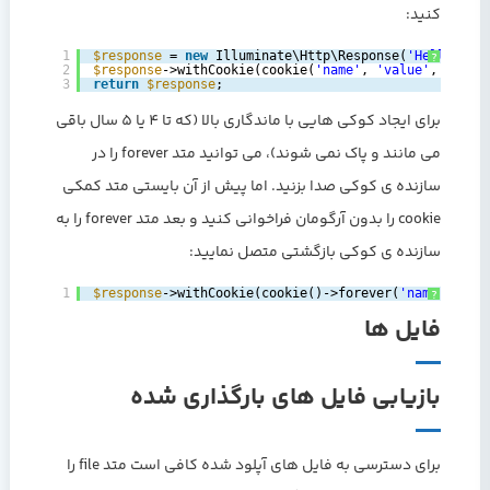
کنید:
1
$response
= 
new
Illuminate\Http\Response(
'Hello Wor
?
2
$response
->withCookie(cookie(
'name'
, 
'value'
, 
$minu
3
return
$response
;
برای ایجاد کوکی هایی با ماندگاری بالا (که تا 4 یا 5 سال باقی
می مانند و پاک نمی شوند)، می توانید متد forever را در
سازنده ی کوکی صدا بزنید. اما پیش از آن بایستی متد کمکی
cookie را بدون آرگومان فراخوانی کنید و بعد متد forever را به
سازنده ی کوکی بازگشتی متصل نمایید:
1
$response
->withCookie(cookie()->forever(
'name'
, 
'va
?
فایل ها
بازیابی فایل های بارگذاری شده
برای دسترسی به فایل های آپلود شده کافی است متد file را