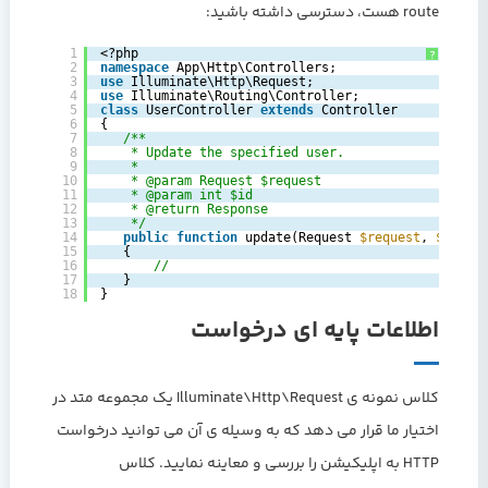
route هست، دسترسی داشته باشید:
1
<?php
?
2
namespace
App\Http\Controllers;
3
use
Illuminate\Http\Request;
4
use
Illuminate\Routing\Controller;
5
class
UserController 
extends
Controller
6
{
7
/**
8
* Update the specified user.
9
*
10
* @param Request $request
11
* @param int $id
12
* @return Response
13
*/
14
public
function
update(Request 
$request
, 
$id
)
15
{
16
//
17
}
18
}
اطلاعات پایه ای درخواست
کلاس نمونه ی Illuminate\Http\Request یک مجموعه متد در
اختیار ما قرار می دهد که به وسیله ی آن می توانید درخواست
HTTP به اپلیکیشن را بررسی و معاینه نمایید. کلاس