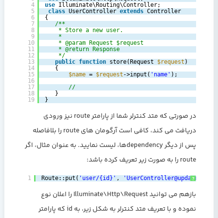
4
use
Illuminate\Routing\Controller;
5
class
UserController 
extends
Controller
6
{
7
/**
8
* Store a new user.
9
*
10
* @param Request $request
11
* @return Response
12
*/
13
public
function
store(Request 
$request
)
14
{
15
$name
= 
$request
->input(
'name'
);
16
17
//
18
}
19
}
در صورتی که متد کنترلر شما از پارامتر route نیز ورودی
دریافت می کند، کافی است آرگومان های route را بلافاصله
پس از دیگر dependencyها، لیست نمایید. به عنوان مثال، اگر
route را به صورت زیر تعریف کرده باشد:
1
Route::put(
'user/{id}'
, 
'UserController@update'
);
?
بازهم می توانید Illuminate\Http\Request را اعلان نوع
نموده و با تعریف متد کنترلر به شکل زیر، به id که پارامتر