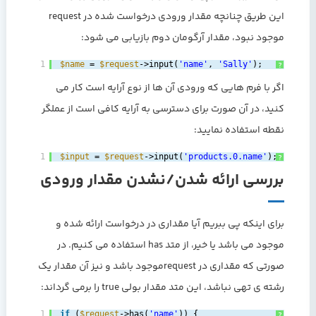
این طریق چنانچه مقدار ورودی درخواست شده در request
موجود نبود، مقدار آرگومان دوم بازیابی می شود:
1
$name
= 
$request
->input(
'name'
, 
'Sally'
);
?
اگر با فرم هایی که ورودی آن ها از نوع آرایه است کار می
کنید، در آن صورت برای دسترسی به آرایه کافی است از عملگر
نقطه استفاده نمایید:
1
$input
= 
$request
->input(
'products.0.name'
);
?
بررسی ارائه شدن/نشدن مقدار ورودی
برای اینکه پی ببریم آیا مقداری در درخواست ارائه شده و
موجود می باشد یا خیر، از متد has استفاده می کنیم. در
صورتی که مقداری در requestموجود باشد و نیز آن مقدار یک
رشته ی تهی نباشد، این متد مقدار بولی true را برمی گرداند:
1
if
(
$request
->has(
'name'
)) {
?