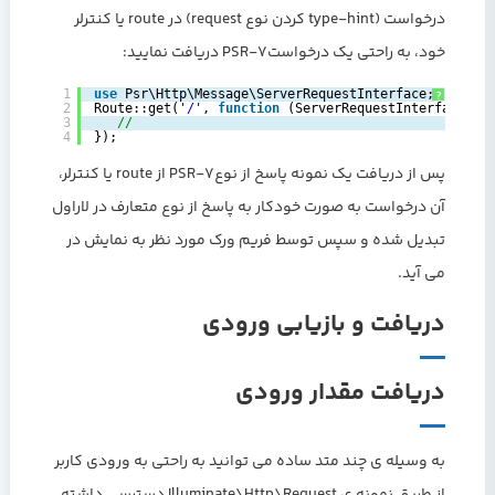
درخواست (type-hint کردن نوع request) در route یا کنترلر
خود، به راحتی یک درخواستPSR-7 دریافت نمایید:
1
use
Psr\Http\Message\ServerRequestInterface;
?
2
Route::get(
'/'
, 
function
(ServerRequestInterface 
$r
3
//
4
});
پس از دریافت یک نمونه پاسخ از نوعPSR-7 از route یا کنترلر،
آن درخواست به صورت خودکار به پاسخ از نوع متعارف در لاراول
تبدیل شده و سپس توسط فریم ورک مورد نظر به نمایش در
می آید.
دریافت و بازیابی ورودی
دریافت مقدار ورودی
به وسیله ی چند متد ساده می توانید به راحتی به ورودی کاربر
از طریق نمونه ی Illuminate\Http\Request دسترسی داشته