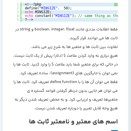
1
‎<!--?php‎
?
‎، ‏‎ 50);‎
"MINSIZE"
define(
2
3
echo
MINSIZE;‎
4
echo
constant(
"MINSIZE"
); 
// same thing as the previ
5
‎?-->‎
فقط اطلاعات عددی مانند boolean، integer، float و string در
ثابت ها می توانند قرار گیرند.
تفاوت بین ثابت ها و متغیر ها به شرح زیر می باشد.
هیچ نیازی به وارد کردن علامت $ (دلار) پیش از یک ثابت نیست،
در حالی که برای متغیر شما باید علامت ‎$‎ را وارد کنید. ثابت ها را
نمی توان با جایگزین های {assignment}، ساده تعریف کرد.
فقط می توان آن ها را با define function تعریف کرد. ثابت ها را
می توان هر جایی بدون درنظر گرفتن قواعد گسترده ی
متغیرها تعریف و ارزیابی کرد. و به محض تعریف شدن دیگر به
هیچ وجه قابل تغییر یا دوباره تعریف شدن نیست.
اسم های معتبر و نامعتبر ثابت ها