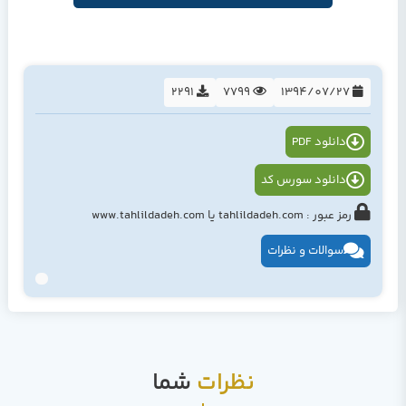
2291
7799
1394/07/27
دانلود PDF
دانلود سورس کد
رمز عبور : tahlildadeh.com یا www.tahlildadeh.com
سوالات و نظرات
نظرات
شما