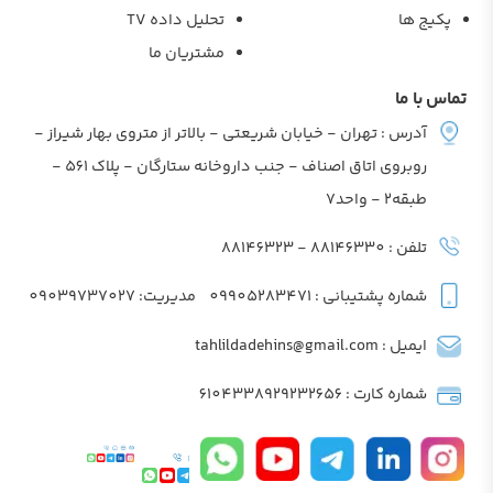
پکیج ها
تحلیل داده TV
مشتریان ما
تماس با ما
آدرس : تهران - خیابان شریعتی - بالاتر از متروی بهار شیراز -
روبروی اتاق اصناف - جنب داروخانه ستارگان - پلاک 561 -
طبقه2 - واحد7
تلفن : 88146330 - 88146323
شماره پشتیبانی : 09905283471
مدیریت: 09039737027
ایمیل : tahlildadehins@gmail.com
شماره کارت : 6104338929232656