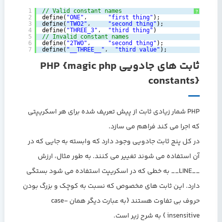
1
// Valid constant names
?
2
define(
"ONE"
،      
"first thing"
);
3
define(
"TWO2"
،     
"second thing"
);
4
define(
"THREE_3"
،  
"third thing"
)
5
// Invalid constant names
6
define(
"2TWO"
،     
"second thing"
);
7
define(
"__THREE__"
،  
"third value"
);
ثابت های جادویی PHP {magic php
constants}
PHP شمار زیادی ثابت از پیش تعریف شده برای هر اسکریپتی
که اجرا می کند فراهم می سازد.
در کل پنج ثابت جادویی وجود دارد که وابسته به جایی که در
آن استفاده می شوند تغییر می کنند. به طور مثال، ارزش
__LINE__ به خطی که در اسکریپت استفاده می شود بستگی
دارد. این ثابت های مخصوص که نسبت به کوچک و بزرگ بودن
حروف بی تفاوت هستند {به عبارت دیگر همان case-
insensitive } به شرح زیر است.