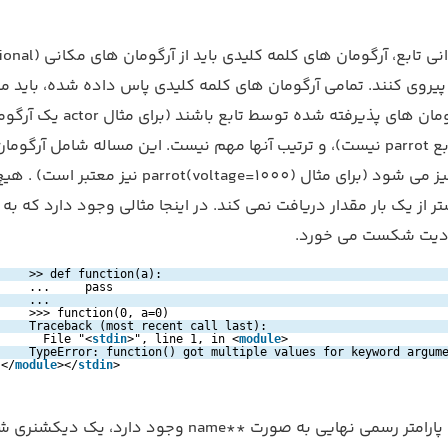
در یک فراخوانی تابع، آرگومان های کلمه ک
argumen) پیروی کنند. تمامی آرگومان های کلمه کلیدی پاس داده شده، باید 
با یکی از آرگومان های پذیرفته شده توسط تابع باشند (برای مثال
معتبر برای تابع parrot نیست)، و ترتیب آنها مهم نیست. این مساله شامل آرگو
غیر اختیاری نیز می شود (برای مثال parrot(voltage=1000) نیز معتبر است) . ه
ر از یک بار مقدار دریافت نمی کند. در اینجا مثالی وجود دارد که به 
یت شکست می خورد.
>> def function(a):
...     pass
...
>>> function(0, a=0)
Traceback (most recent call last):
File "<
stdin
>", line 1, in <
module
>
TypeError: function() got multiple values for keyword argum
</
module
></
stdin
>
زمانی که یک پارامتر رسمی نهایی به صورت **name وجود دارد، یک دیک