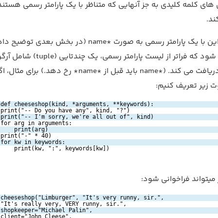
های کلمه کلیدی به جز آنهایی که متناظر با یک پارامتر رسمی هستند
ند.
ممکن است این با یک پارامتر رسمی به صورت *name (در بخش بعدی ت
شود) ترکیب شود که فراتر از لیست پارامتر رسمی، یک چندتای
های مکانی دریافت می کند. (*name باید قبل از *name* رخ دهد.) برای
وت زیر تعریف کنیم:
def cheeseshop(kind, *arguments, **keywords):
print("-- Do you have any", kind, "?")
print("-- I'm sorry, we're all out of", kind)
for arg in arguments:
print(arg)
print("-" * 40)
for kw in keywords:
print(kw, ":", keywords[kw])
میتواند فراخوانی شود:
cheeseshop("Limburger", "It's very runny, sir.",
"It's really very, VERY runny, sir.",
shopkeeper="Michael Palin",
client="John Cleese",