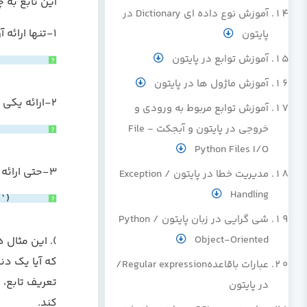
این تابع به 
آموزش نوع داده ای Dictionary در
1-تنها ارائه آرگومان اجباری:
پایتون
آموزش توابع در پایتون
?
آموزش ماژول ها در پایتون
2-ارائه یکی از آرگومان های اختیاری:
آموزش توابع مربوط به ورودی و
خروجی در پایتون و آبجکت File -
?
Python Files I/O
3-حتی ارائه همه آرگومان ها :
مدیریت خطا در پایتون / Exception
Handling
!')
?
شی گرایی در زبان پایتون / Python
Object-Oriented
که آیا یک دن
عبارات باقاعدهRegular expression/
در پایتون
کند.