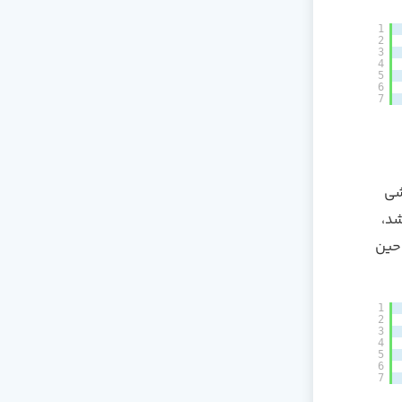
1
2
3
4
5
6
7
شی
اشد،
 حین
1
2
3
4
5
6
7