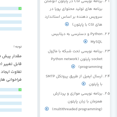
برنامه نویسی CGI در پایتون (نوشتن
برنامه های تولید محتوای پویا در
?
سرویس دهنده بر اساس استاندارد
های CGI با پایتون)
Python و دسترسی به دیتابیس
MySQL
توجه !
برنامه نویسی تحت شبکه با ماژول
مقدار پیش ف
socket پایتون (Python network
programming)
تفاوت ایجاد 
ارسال ایمیل از طریق پروتکل SMTP
فراخوانی های
با پایتون
?
برنامه نویسی موازی و پردازش
همزمان با زبان پایتون
(multithreaded programming)