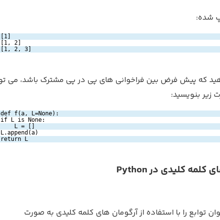
 شده:
[1]
[1, 2]
[1, 2, 3]
هید که پیش فرض بین فراخوانی های پی در پی مشترک باشد، می توا
ت زیر بنویسید:
def f(a, L=None):
if L is None:
L = []
L.append(a)
return L
کلمه کلیدی در Python
ن توابع را با استفاده از آرگومان های کلمه کلیدی به صورت