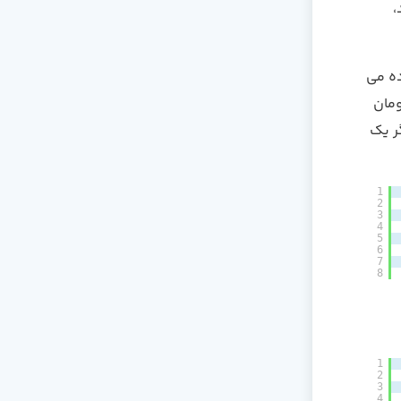
،
وضیح داده می
ی (tuple) شامل آرگومان
 مثال، اگر یک
1
2
3
4
5
6
7
8
1
2
3
4