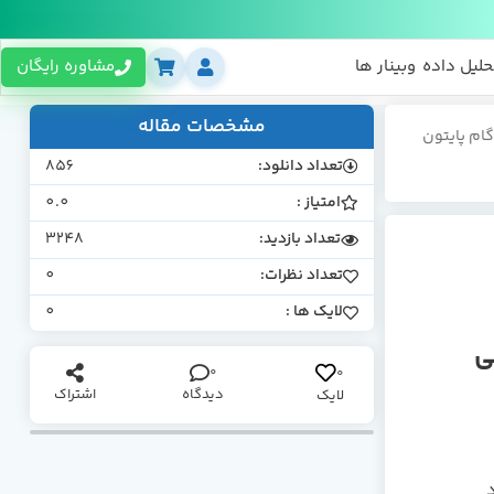
حلیل داده
وبینار ها
مشاوره رایگان
مشخصات مقاله
ام پایتون
تعداد دانلود:
856
امتیاز :
0.0
تعداد بازدید:
3248
تعداد نظرات:
0
لایک ها :
0
ی
0
0
دیدگاه
اشتراک
لایک