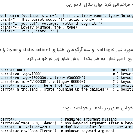
ر:
def parrot(voltage, state='a stiff', action='voom', type='Norwe
print("-- This parrot wouldn't", action, end=' ')
print("if you put", voltage, "volts through it.")
print("-- Lovely plumage, the", type)
print("-- It's", state, "!")
یک آرگومان مورد نیاز (voltage) و سه آرگومان اختیاری 
ابع را می توان به هر یک از روش های زیر فراخوانی کرد:
parrot(1000)                                          # 1 posit
parrot(voltage=1000)                                  # 1 keywo
parrot(voltage=1000000, action='VOOOOOM')             # 2 keywo
parrot(action='VOOOOOM', voltage=1000000)             # 2 keywo
parrot('a million', 'bereft of life', 'jump')         # 3 posit
parrot('a thousand', state='pushing up the daisies')  # 1 posit
اخوانی های زیر نامعتبر خواهند بود:
parrot()                     # required argument missing
parrot(voltage=5.0, 'dead')  # non-keyword argument after a key
parrot(110, voltage=220)     # duplicate value for the same arg
parrot(actor='John Cleese')  # unknown keyword argument