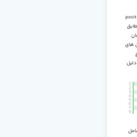
لیدی باید از آرگومان های مکانی (positional
مطابق
 actor یک آرگومان
مان های
یچ
دلیل
1
2
3
4
5
6
7
8
شنری شامل