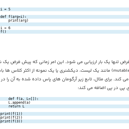
i = 5
def f(arg=i):
print(arg)
i = 6
f()
رض تنها یک بار ارزیابی می شود. این امر زمانی که پیش فرض یک 
قابل تغییر (mutable) مانند یک لیست، دیکشنری یا یک نمونه از اکثر کلاس ها ب
می کند. برای مثال، تابع زیر آرگومان های پاس داده شده به آن را در
 پی در پی اضافه می کند:
def f(a, L=[]):
L.append(a)
return L
print(f(1))
print(f(2))
print(f(3))