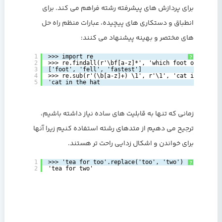
برای پردازش های پیشرفته رشته فراهم می کند. برای
انطباق و دستکاری های پیچیده، عبارات منظم راه حل
های مختصر و بهینه پیشنهاد می کنند:
1
>>> import re
?
2
>>> re.findall(r'\bf[a-z]*', 'which foot or hand f
3
['foot', 'fell', 'fastest']
4
>>> re.sub(r'(\b[a-z]+) \1', r'\1', 'cat in the th
5
'cat in the hat
زمانی که تنها به قابلیت های ساده نیاز داشته باشیم،
ترجیح می دهیم از متدهای رشته استفاده کنیم زیرا آنها
برای خواندن و اشکال زدایی راحت تر هستند.
1
>>> 'tea for too'.replace('too', 'two')
?
2
'tea for two'