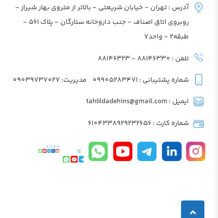
آدرس : تهران - خیابان شریعتی - بالاتر از متروی بهار شیراز -
روبروی اتاق اصناف - جنب داروخانه ستارگان - پلاک 561 -
طبقه2 - واحد7
تلفن : 88146330 - 88146323
شماره پشتیبانی : 09905283471
مدیریت: 09039737027
ایمیل : tahlildadehins@gmail.com
شماره کارت : 6104338929232656