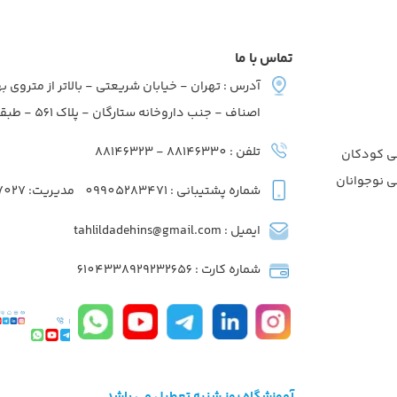
تماس با ما
آدرس : تهران - خیابان شریعتی - بالاتر از متروی به
اصناف - جنب داروخانه ستارگان - پلاک 561 - طبقه2 - واحد7
تلفن : 88146330 - 88146323
ی کودکان
ی نوجوانان
شماره پشتیبانی : 09905283471
مدیریت: 09039737027
ایمیل : tahlildadehins@gmail.com
شماره کارت : 6104338929232656
آموزشگاه روز شنبه تعطیل می باشد.