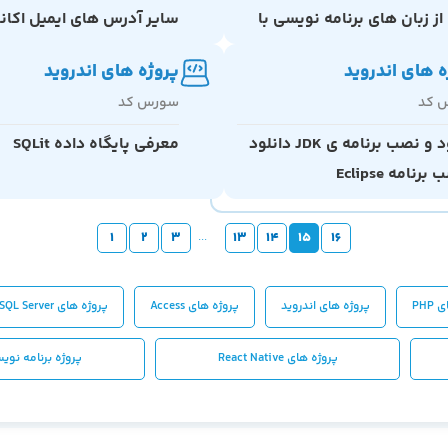
از زبان های برنامه نویسی با
سایر آدرس های ایمیل اکان
ListAct
ثبت شده
ه های اندروید
پروژه های اندروید
 کد
سورس کد
دانلود و نصب برنامه ی JDK دانلود
معرفی پایگاه داده SQLit
رنامه Eclipse
1
2
3
...
13
14
15
16
PHP
پروژه های اندروید
پروژه های Access
پروژه های SQL Server
پروژه هاي React Native
پروژه برنامه نو