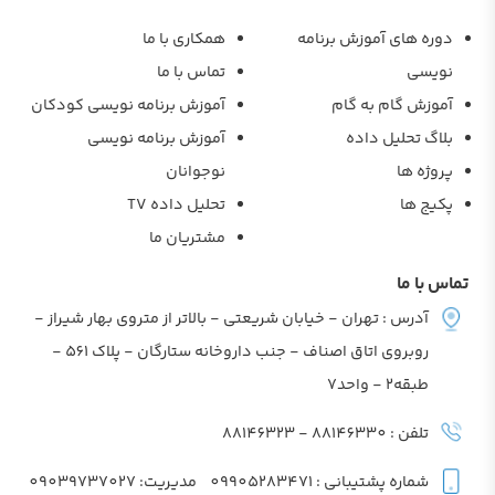
دوره های آموزش برنامه
همکاری با ما
نویسی
تماس با ما
آموزش گام به گام
آموزش برنامه نویسی کودکان
بلاگ تحلیل داده
آموزش برنامه نویسی
پروژه ها
نوجوانان
پکیج ها
تحلیل داده TV
مشتریان ما
تماس با ما
آدرس : تهران - خیابان شریعتی - بالاتر از متروی بهار شیراز -
روبروی اتاق اصناف - جنب داروخانه ستارگان - پلاک 561 -
طبقه2 - واحد7
تلفن : 88146330 - 88146323
شماره پشتیبانی : 09905283471
مدیریت: 09039737027