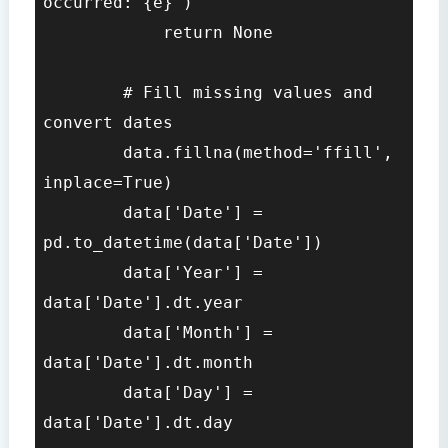
occurred: {e}")

            return None

        # Fill missing values and 
convert dates

        data.fillna(method='ffill', 
inplace=True)

        data['Date'] = 
pd.to_datetime(data['Date'])

        data['Year'] = 
data['Date'].dt.year

        data['Month'] = 
data['Date'].dt.month

        data['Day'] = 
data['Date'].dt.day
