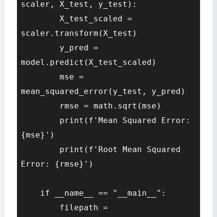
scaler, X_test, y_test):

        X_test_scaled = 
scaler.transform(X_test)

        y_pred = 
model.predict(X_test_scaled)

        mse = 
mean_squared_error(y_test, y_pred)

        rmse = math.sqrt(mse)

        print(f'Mean Squared Error: 
{mse}')

        print(f'Root Mean Squared 
Error: {rmse}')

    if __name__ == "__main__":

        filepath = 