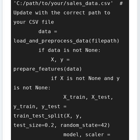
'C:/path/to/your/sales_data.csv'  # 
Update with the correct path to 
your CSV file

        data = 
load_and_preprocess_data(filepath)

        if data is not None:

            X, y = 
prepare_features(data)

            if X is not None and y 
is not None:

                X_train, X_test, 
y_train, y_test = 
train_test_split(X, y, 
test_size=0.2, random_state=42)

                model, scaler = 