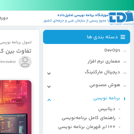
آموزشگاه برنامه نویسی تحلیل‌داده
پکیج
منابع
دوره
با مجوز رسمی از سازمان فنی و حرفه‌ای کشور
دسته بندی ها
اصول برنامه نویسی
تفاوت بین کد
DevOps
معماری نرم افزار
Innovator
دیجیتال مارکتینگ
سئو
هوش مصنوعی
کاربردهای هوش مصنوعی
برنامه نویسی
یادگیری ماشین
دیتابیس
ChatGPT
راهنمای کامل برنامه‌نویسی
100 ابر قهرمان برنامه نویسی