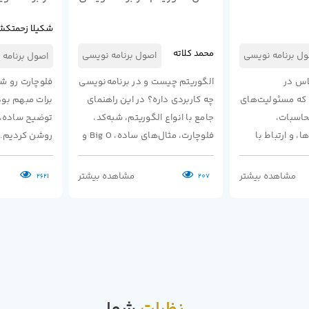
شکیلا زحمتک
محمد کلاته
ل برنامه نویسی
اصول برنامه نویسی
اصول برنامه 
اس در
الگوریتم چیست و در برنامه‌نویسی
فلوچارت رو ش
د که مسئولیت‌های
چه کاربردی داره؟ در این راهنمای
برات مبهم بوده
حاسبات،
جامع با انواع الگوریتم، شبه‌کد،
توضیح ساده، 
، و ارتباط با
فلوچارت، مثال‌های ساده، Big O و
روشن کردیم.
عهده دارد.
مسیر یادگیری الگوریتم آشنا
ات آغاز
میشید.
مشاهده بیشتر
مشاهده بیشتر
2621
207
 در یکی از این
 است تبدیل به
در کد شود و به
 از دست دادن
وانایی کد شود.
ات می‌تواند
ته‌ای بر رفتار