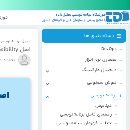
آموزشگاه برنامه نویسی تحلیل‌داده
پکیج
منابع
دوره
با مجوز رسمی از سازمان فنی و حرفه‌ای کشور
دسته بندی ها
اصول برنامه نویسی
اصل Single Responsibility به زبان ساده!
DevOps
معماری نرم افزار
محمد کلات
دیجیتال مارکتینگ
سئو
هوش مصنوعی
کاربردهای هوش مصنوعی
برنامه نویسی
یادگیری ماشین
دیتابیس
ChatGPT
راهنمای کامل برنامه‌نویسی
100 ابر قهرمان برنامه نویسی