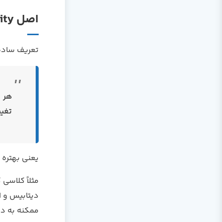
اصل Single Responsibility یعنی چی؟
تعریف ساده 
هر 
تغیی
یعنی بهتره 
مثلاً کلاسی
دیتابیس و ا
ممکنه به دل