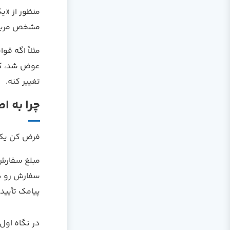
منظور از «ی
مشخص مربو
مثلاً اگه ق
عوض شد، کلا
تغییر کنه.
چرا به اصل Single Responsibility
فرض کن یک 
مبلغ سفارش 
سفارش رو در
پیامک تأیید
در نگاه اول