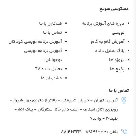
دسترسی سریع
دوره های آموزش برنامه
همکاری با ما
نویسی
تماس با ما
آموزش گام به گام
آموزش برنامه نویسی کودکان
بلاگ تحلیل داده
آموزش برنامه نویسی
پروژه ها
نوجوانان
پکیج ها
تحلیل داده TV
مشتریان ما
تماس با ما
آدرس : تهران - خیابان شریعتی - بالاتر از متروی بهار شیراز -
روبروی اتاق اصناف - جنب داروخانه ستارگان - پلاک 561 -
طبقه2 - واحد7
تلفن : 88146330 - 88146323