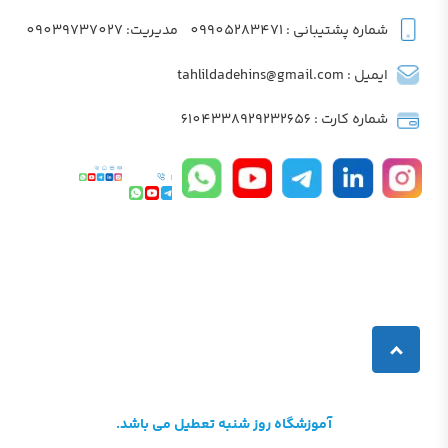
شماره پشتیبانی : 09905283471
مدیریت: 09039737027
ایمیل : tahlildadehins@gmail.com
شماره کارت : 6104338929232656
آموزشگاه روز شنبه تعطیل می باشد.