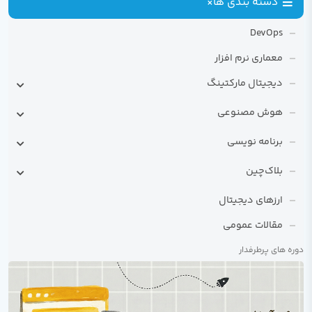
دسته بندی ها
×
DevOps
معماری نرم افزار
دیجیتال مارکتینگ
سئو
هوش مصنوعی
کاربردهای هوش مصنوعی
برنامه نویسی
یادگیری ماشین
دیتابیس
بلاک‌چین
ChatGPT
راهنمای کامل برنامه‌نویسی
زبان برنامه‌نویسی سالیدیتی
ارزهای دیجیتال
100 ابر قهرمان برنامه نویسی
مقالات عمومی
جاوا
سی شارپ
دوره های پرطرفدار
کوبول
اصول برنامه نویسی