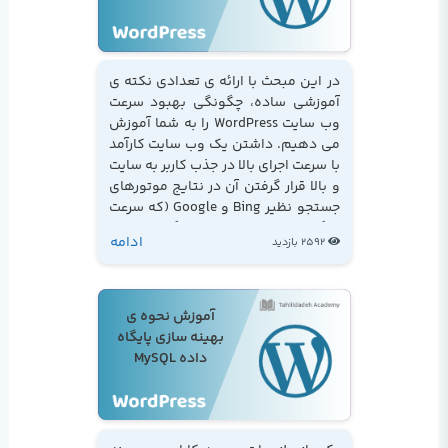
در این مبحث با ارائه ی تعدادی نکته ی
آموزشی ساده، چگونگی بهبود سرعت
وب سایت WordPress را به شما آموزش
می دهیم. داشتن یک وب سایت کارآمد
با سرعت اجرای بالا در جذب کاربر به سایت
و بالا قرار گرفتن آن در نتایج موتورهای
جستجو نظیر Bing و Google (که سرعت
بارگذاری سایت را در نظر می گیرند) نقش
ادامه
2592 بازدید
اساسی ایفا می کند...
آموزش نحوه ی
بهینه سازی پایگاه
داده MySQL