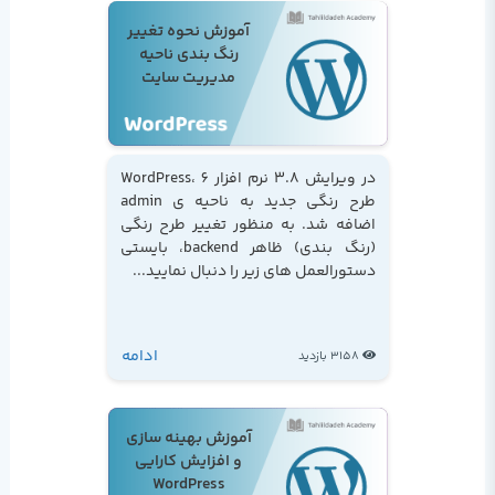
آموزش نحوه تغییر
رنگ بندی ناحیه
مدیریت سایت
در ویرایش 3.8 نرم افزار WordPress، 6
طرح رنگی جدید به ناحیه ی admin
اضافه شد. به منظور تغییر طرح رنگی
(رنگ بندی) ظاهر backend، بایستی
دستورالعمل های زیر را دنبال نمایید...
ادامه
3158 بازدید
آموزش بهینه سازی
و افزایش کارایی
WordPress