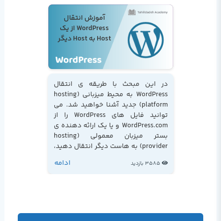
آموزش انتقال
WordPress از یک
Host به Host دیگر
در این مبحث با طریقه ی انتقال
WordPress به محیط میزبانی (hosting
platform) جدید آشنا خواهید شد. می
توانید فایل های WordPress را از
WordPress.com و یا یک ارائه دهنده ی
بستر میزبان معمولی (hosting
provider) به هاست دیگر انتقال دهید،
در هر صورت جزئیات و دستور العمل لازم
ادامه
3585 بازدید
برای انتقال فایل ها به هاست دیگر را در
این مقاله فراخواهید گرفت...