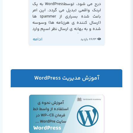
درج می شود، توسطWordPress به یک
لینک واقعی تبدیل می گردد. این امر
باعث شده بسیاری از spammer ها
(ارسال کننده ی هرزنامه ها) وسوسه
شده و به بهانه ی ارسال نظر اسپم وارد
صفحه ی وبلاگ کنند...
ادامه
2823 بازدید
آموزش مدیریت WordPress
آموزش نحوه ی
استفاده از واسط خط
فرمان WP-Cli در
سایت WordPre ...