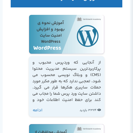
آموزش نحوه ی
بهبود و افزایش
امنیت سایت
WordPress
از آنجایی که وردپرس محبوب و
پرکاربردترین سیستم مدیریت محتوا
(CMS) و وبلاگ نویسی محسوب می
شود، تعجبی ندارد که به طور مکرر مورد
حملات سایبری هکرها قرار می گیرد.
داشتن سایت ورد پرس شما را مجاب می
کند برای حفظ امنیت اطلاعات خود و
کاربران سایت، تلاشی دو چندان داشته
ادامه
3324 بازدید
باشید. در این مبحث توضیح مختصری
در خصوص نحوه ی ایمن سازی سایت در
اختیار شما قرار می دهیم....
آموزش محافظت از