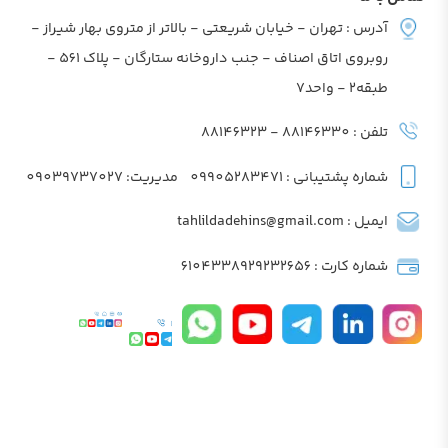
آدرس : تهران - خیابان شریعتی - بالاتر از متروی بهار شیراز -
روبروی اتاق اصناف - جنب داروخانه ستارگان - پلاک 561 -
طبقه2 - واحد7
تلفن : 88146330 - 88146323
شماره پشتیبانی : 09905283471
مدیریت: 09039737027
ایمیل : tahlildadehins@gmail.com
شماره کارت : 6104338929232656