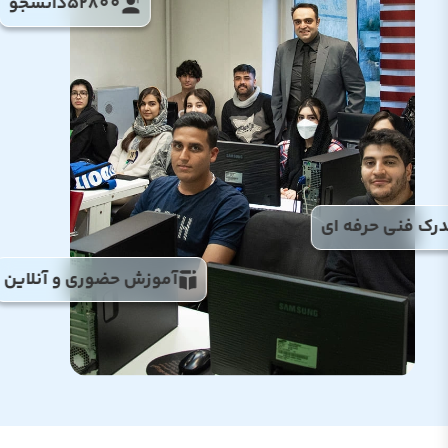
52800
دانشجو
رک فنی حرفه ای
آموزش حضوری و آنلاین